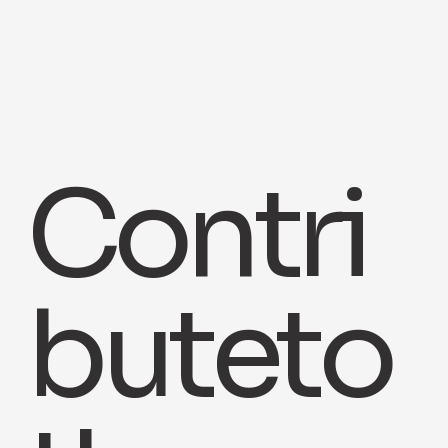
Contri
bute
to